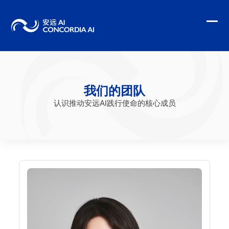
Skip
to
content
Ope
Clo
mobi
mobi
men
men
我们的团队
认识推动安远AI践行使命的核心成员