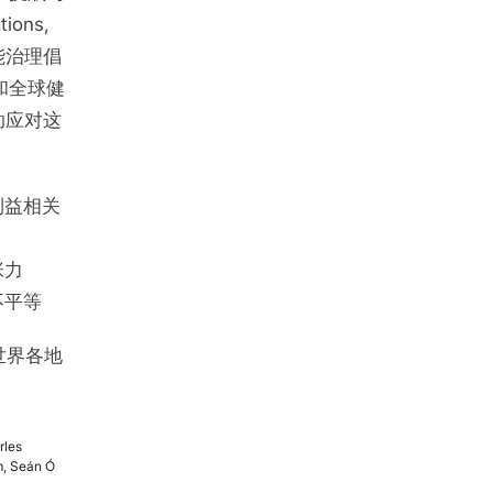
tions,
工智能治理倡
和全球健
助应对这
利益相关
张力
不平等
世界各地
rles
m, Seán Ó