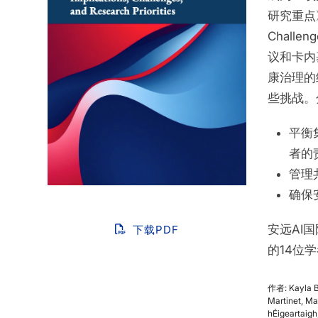
研究重点》（Ex
Challe
议和卡内
康治理的
些挑战。
平衡
者的
管理
确保
安远AI
下载PDF
的14位
作者: Kayla Bl
Martinet, Ma
hÉigeartaigh